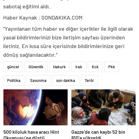
sabotaj eğitimi aldı.
Haber Kaynak : SONDAKIKA.COM
“Yayınlanan tüm haber ve diğer içerikler ile ilgili olarak
yasal bildirimlerinizi bize iletişim sayfası üzerinden
iletiniz. En kısa süre içerisinde bildirimlerinize geri
dönüş sağlanılacaktır.”
güncel
Güvenlik
Hakurk
Irak
Kck
Pkk
Politika
Savunma
son dakika
Terör
500 kiloluk hava aracı Hint
Gazze’de can kaybı 52 bin
Okyanusu’na düştü
810’a yükseldi