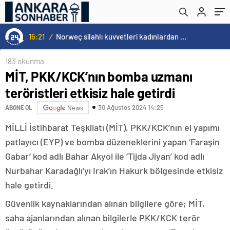
15:21
/
Norweç silahlı kuvvetleri kadınlardan oluşan özel kuvvetler eğitimlerini başlattı.
183 okunma
MİT, PKK/KCK’nın bomba uzmanı
teröristleri etkisiz hale getirdi
30 Ağustos 2024 14:25
ABONE OL
News
MİLLİ İstihbarat Teşkilatı (MİT), PKK/KCK’nın el yapımı
patlayıcı (EYP) ve bomba düzeneklerini yapan ‘Faraşin
Gabar’ kod adlı Bahar Akyol ile ‘Tijda Jiyan’ kod adlı
Nurbahar Karadağlı’yı Irak’ın Hakurk bölgesinde etkisiz
hale getirdi.
Güvenlik kaynaklarından alınan bilgilere göre; MİT,
saha ajanlarından alınan bilgilerle PKK/KCK terör