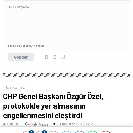
En az 10 karakter gerekli
Gönder
190 okunma
CHP Genel Başkanı Özgür Özel,
protokolde yer almasının
engellenmesini eleştirdi
30 Ağustos 2024 14:25
ABONE OL
News
0
0
0
0