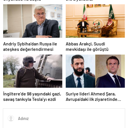
Andriy Sybiha’dan Rusya ile
Abbas Arakçi, Suudi
ateşkes değerlendirmesi
mevkidaşı ile görüştü
Suriye lideri Ahmed Şara,
İngiltere’de 98 yaşındaki gazi,
Avrupa’daki ilk ziyaretinde
savaş tankıyla Tesla’yı ezdi
Macron ile görüşecek