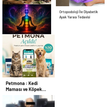
Osmanzadem ile Katkısız ve
Ortopodoloji İle Diyabetik
Doğal Beslenme Dönemi
Ayak Yarası Tedavisi
Zihnin Gizemli Sınırları ve
Ötesi : Nasılnedir.com
Petmona : Kedi
Maması ve Köpek
Maması İle Tüm Evcil
Hayvan Ürünleri