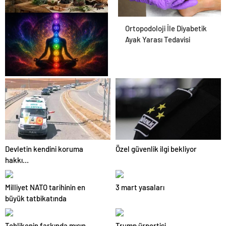
Osmanzadem ile Katkısız ve
Ortopodoloji İle Diyabetik
Doğal Beslenme Dönemi
Ayak Yarası Tedavisi
Zihnin Gizemli Sınırları ve
Ötesi : Nasılnedir.com
Devletin kendini koruma
Özel güvenlik ilgi bekliyor
hakkı…
Milliyet NATO tarihinin en
3 mart yasaları
büyük tatbikatında
Tehlikenin farkında mısın
Trump ürpertisi