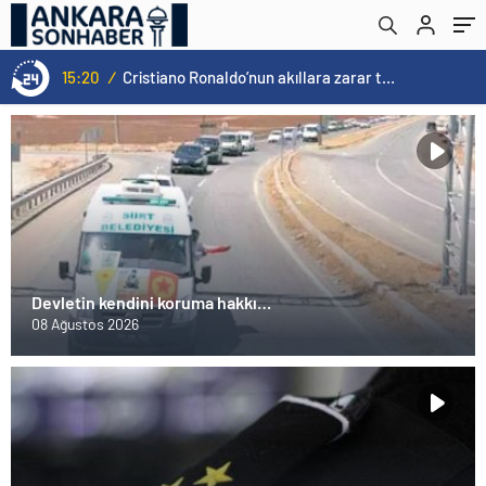
15:20
/
Cristiano Ronaldo’nun akıllara zarar tüm kariyerinin istatistiğini çıkardık !
Devletin kendini koruma hakkı…
08 Ağustos 2026