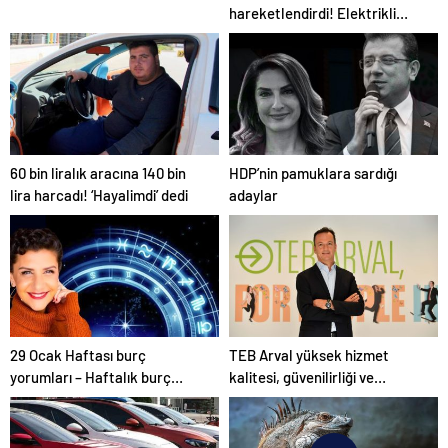
hareketlendirdi! Elektrikli
otomobil kullanıcıları anlattı
60 bin liralık aracına 140 bin
HDP’nin pamuklara sardığı
lira harcadı! ‘Hayalimdi’ dedi
adaylar
29 Ocak Haftası burç
TEB Arval yüksek hizmet
yorumları – Haftalık burç
kalitesi, güvenilirliği ve
yorumları
yenilikçi yaklaşımı ile ön plana
çıkıyor